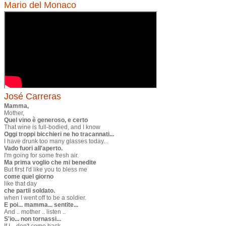
Mario del Monaco
Jos
é Carreras
Mamma,
Mother,
Quel vino è generoso, e certo
That wine is full-bodied, and I know
Oggi troppi bicchieri ne ho tracannati...
I have drunk too many glasses today...
Vado fuori all'aperto.
I'm going for some fresh air.
Ma prima voglio che mi benedite
But first I'd like you to bless me
come quel giorno
like that day
che partii soldato.
when I went off to be a soldier.
E poi... mamma... sentite...
And .. mother .. listen ..
S'io... non tornassi...
If I .. don't come back ..